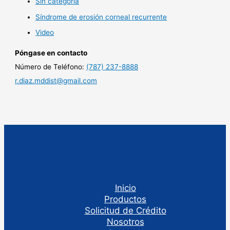
Sin categoría
Síndrome de erosión corneal recurrente
Video
Póngase en contacto
Número de Teléfono:
(787) 237-8888
r.diaz.mddist@gmail.com
Inicio
Productos
Solicitud de Crédito
Nosotros