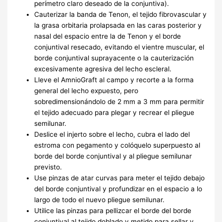
perímetro claro deseado de la conjuntiva).
Cauterizar la banda de Tenon, el tejido fibrovascular y
la grasa orbitaria prolapsada en las caras posterior y
nasal del espacio entre la de Tenon y el borde
conjuntival resecado, evitando el vientre muscular, el
borde conjuntival suprayacente o la cauterización
excesivamente agresiva del lecho escleral.
Lleve el AmnioGraft al campo y recorte a la forma
general del lecho expuesto, pero
sobredimensionándolo de 2 mm a 3 mm para permitir
el tejido adecuado para plegar y recrear el pliegue
semilunar.
Deslice el injerto sobre el lecho, cubra el lado del
estroma con pegamento y colóquelo superpuesto al
borde del borde conjuntival y al pliegue semilunar
previsto.
Use pinzas de atar curvas para meter el tejido debajo
del borde conjuntival y profundizar en el espacio a lo
largo de todo el nuevo pliegue semilunar.
Utilice las pinzas para pellizcar el borde del borde
conjuntival al tejido doblado y metido para sellar y