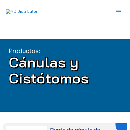
Ir
al
contenido
Productos:
Cánulas y
Cistótomos
Punta de cánula de