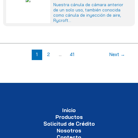
Nuestra cánula de cámara anterior
de un solo uso, también conocida
como cánula de inyección de aire,
Rycroft...
1
2
…
41
Next
→
Inicio
Productos
Solicitud de Crédito
Nosotros
Contacto