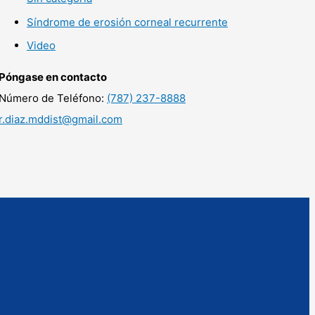
Síndrome de erosión corneal recurrente
Video
Póngase en contacto
Número de Teléfono:
(787) 237-8888
r.diaz.mddist@gmail.com