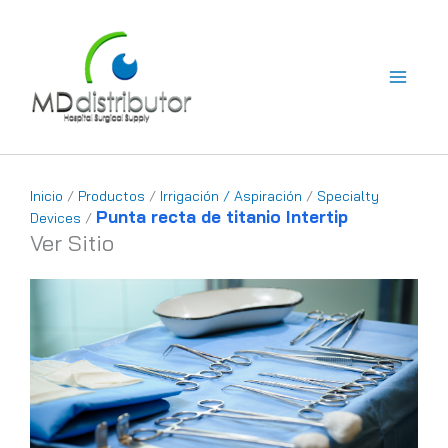
Ir
al
contenido
Inicio
/
Productos
/
Irrigación / Aspiración
/
Specialty
Punta recta de titanio Intertip
Devices
/
Ver Sitio