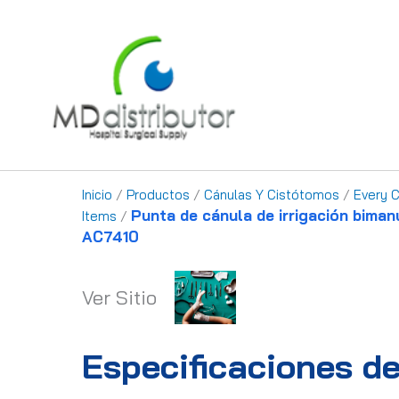
Ir
al
contenido
Inicio
/
Productos
/
Cánulas Y Cistótomos
/
Every 
Punta de cánula de irrigación biman
Items
/
AC7410
Ver Sitio
Especificaciones de