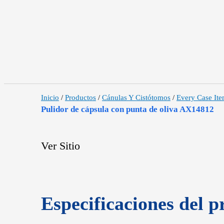
Inicio
/
Productos
/
Cánulas Y Cistótomos
/
Every Case It
Pulidor de cápsula con punta de oliva AX14812
Ver Sitio
Especificaciones del p