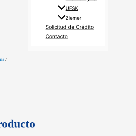
UFSK
Ziemer
Solicitud de Crédito
Contacto
ems
/
roducto