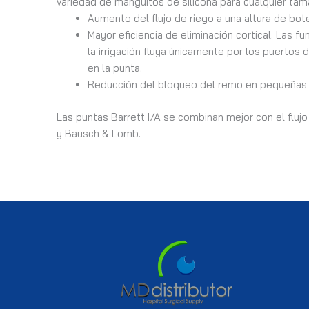
variedad de manguitos de silicona para cualquier tamañ
Aumento del flujo de riego a una altura de bot
Mayor eficiencia de eliminación cortical. Las 
la irrigación fluya únicamente por los puertos 
en la punta.
Reducción del bloqueo del remo en pequeñas inc
Las puntas Barrett I/A se combinan mejor con el fluj
y Bausch & Lomb.