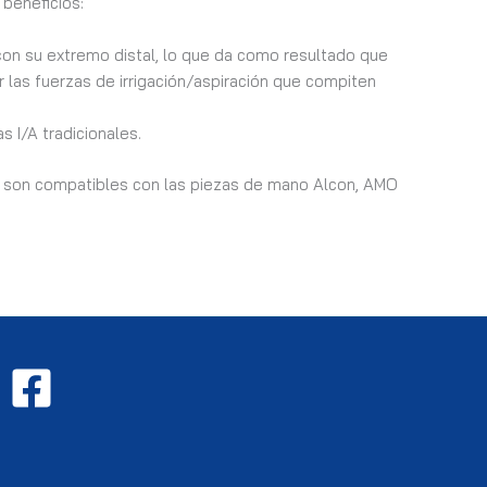
 beneficios:
 con su extremo distal, lo que da como resultado que
r las fuerzas de irrigación/aspiración que compiten
 I/A tradicionales.
ién son compatibles con las piezas de mano Alcon, AMO