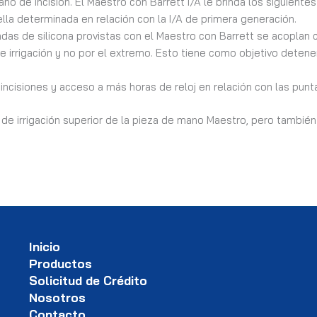
o de incisión. El Maestro con Barrett I/A le brinda los siguientes
ella determinada en relación con la I/A de primera generación.
fundas de silicona provistas con el Maestro con Barrett se acoplan
de irrigación y no por el extremo. Esto tiene como objetivo detene
isiones y acceso a más horas de reloj en relación con las puntas
o de irrigación superior de la pieza de mano Maestro, pero tamb
Inicio
Productos
Solicitud de Crédito
Nosotros
Contacto