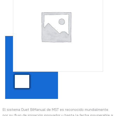
El sistema Duet BiManual de MST es reconocido mundialmente
por su flujo de irrigación innovador y hasta la fecha insuperable a