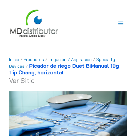
Ir
al
contenido
Inicio
/
Productos
/
Irrigación / Aspiración
/
Specialty
Picador de riego Duet BiManual 19g
Devices
/
Tip Chang, horizontal
Ver Sitio