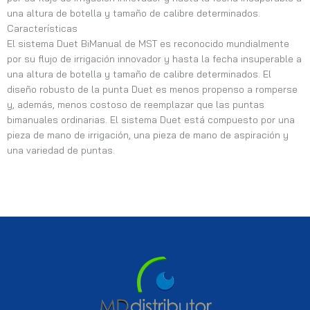
una altura de botella y tamaño de calibre determinados.
Características
El sistema Duet BiManual de MST es reconocido mundialmente
por su flujo de irrigación innovador y hasta la fecha insuperable a
una altura de botella y tamaño de calibre determinados. El
diseño robusto de la punta Duet es menos propenso a romperse
y, además, menos costoso de reemplazar que las puntas
bimanuales ordinarias. El sistema Duet está compuesto por una
pieza de mano de irrigación, una pieza de mano de aspiración y
una variedad de puntas.