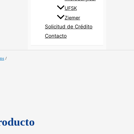
UFSK
Ziemer
Solicitud de Crédito
Contacto
ems
/
roducto