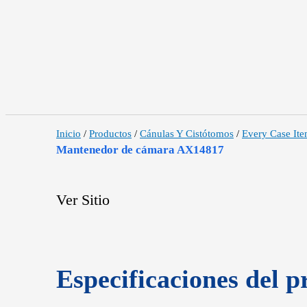
Inicio
/
Productos
/
Cánulas Y Cistótomos
/
Every Case It
Mantenedor de cámara AX14817
Ver Sitio
Especificaciones del p