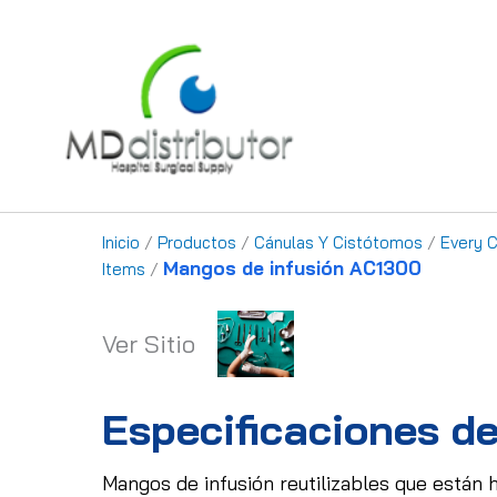
Ir
al
contenido
Inicio
/
Productos
/
Cánulas Y Cistótomos
/
Every 
Mangos de infusión AC1300
Items
/
Ver Sitio
Especificaciones de
Mangos de infusión reutilizables que están