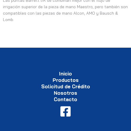
Las puntas Barrett I/A se combinan mejor con el flujo de
irrigación superior de la pieza de mano Maestro, pero también son
compatibles con las piezas de mano Alcon, AMO y Bausch &
Lomb.
Inicio
Productos
Solicitud de Crédito
Nosotros
Contacto