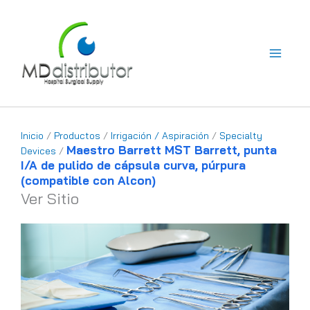
Ir
al
contenido
Inicio
/
Productos
/
Irrigación / Aspiración
/
Specialty
Maestro Barrett MST Barrett, punta
Devices
/
I/A de pulido de cápsula curva, púrpura
(compatible con Alcon)
Ver Sitio