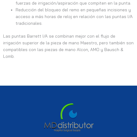
fuerzas de irrigación/aspiración que compiten en la punta.
Reducción del bloqueo del remo en pequeñas incisiones y
acceso a más horas de reloj en relación con las puntas I/A
tradicionales.
Las puntas Barrett I/A se combinan mejor con el flujo de
irrigación superior de la pieza de mano Maestro, pero también son
compatibles con las piezas de mano Alcon, AMO y Bausch &
Lomb.