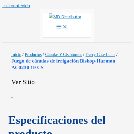
Ir al contenido
Inicio
/
Productos
/
Cánulas Y Cistótomos
/
Every Case Items
/
Juego de cánulas de irrigación Bishop-Harmon
AC0230 19 CS
Ver Sitio
Especificaciones del
producto