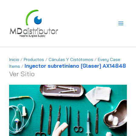
Ir
al
contenido
Inicio
/
Productos
/
Cánulas Y Cistótomos
/
Every Case
Inyector subretiniano [Glaser] AX14848
Items
/
Ver Sitio