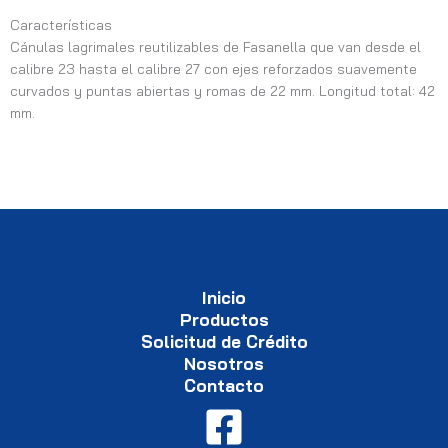
Características
Cánulas lagrimales reutilizables de Fasanella que van desde el
calibre 23 hasta el calibre 27 con ejes reforzados suavemente
curvados y puntas abiertas y romas de 22 mm. Longitud total: 42
mm.
Inicio
Productos
Solicitud de Crédito
Nosotros
Contacto