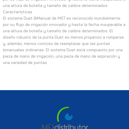
una altura de botella y tamaño de calibre determinados.
Características
El sistema Duet BiManual de MST es reconocido mundialmente
por su flujo de irrigación innovador y hasta la fecha insuperable a
una altura de botella y tamaño de calibre determinados. El
diseño robusto de la punta Duet es menos propenso a romperse
y, además, menos costoso de reemplazar que las puntas
bimanuales ordinarias. El sistema Duet está compuesto por una
pieza de mano de irrigación, una pieza de mano de aspiración y
una variedad de puntas.