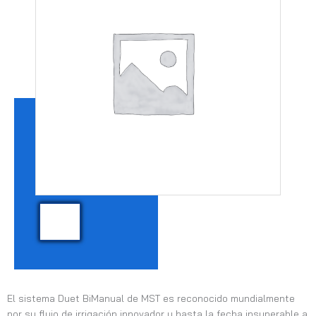
El sistema Duet BiManual de MST es reconocido mundialmente
por su flujo de irrigación innovador y hasta la fecha insuperable a