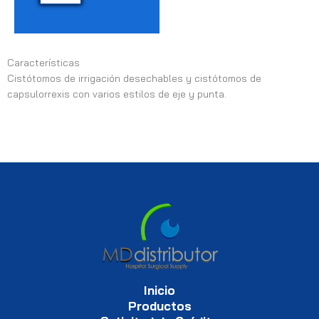
Características
Cistótomos de irrigación desechables y cistótomos de
capsulorrexis con varios estilos de eje y punta.
Inicio
Productos