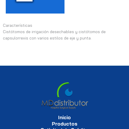
Características
Cistótomos de irrigación desechables y cistótomos de
capsulorrexis con varios estilos de eje y punta.
Inicio
Productos