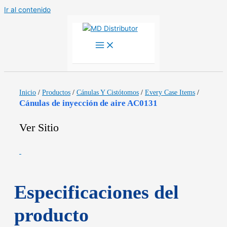
Ir al contenido
Inicio
/
Productos
/
Cánulas Y Cistótomos
/
Every Case Items
/
Cánulas de inyección de aire AC0131
Ver Sitio
Especificaciones del
producto