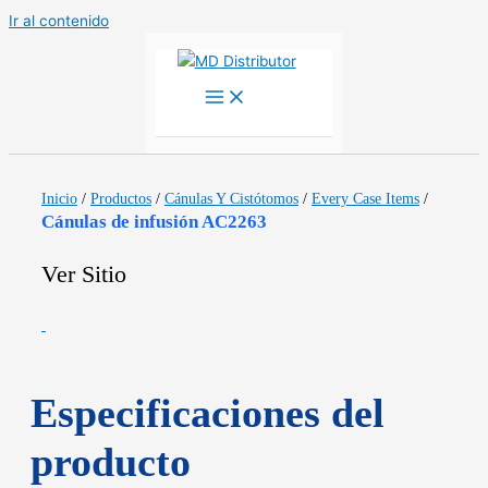
Ir al contenido
Inicio
/
Productos
/
Cánulas Y Cistótomos
/
Every Case Items
/
Cánulas de infusión AC2263
Ver Sitio
Especificaciones del
producto