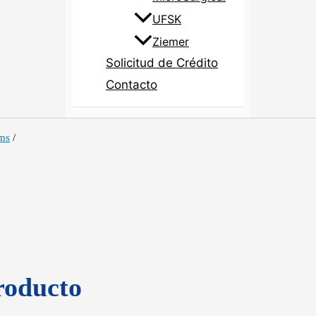
UFSK
Ziemer
Solicitud de Crédito
Contacto
ems
/
roducto