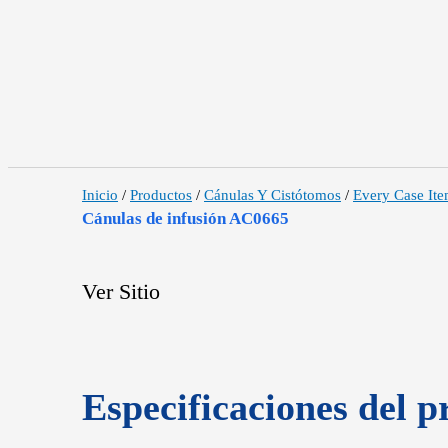
Inicio
/
Productos
/
Cánulas Y Cistótomos
/
Every Case It
Cánulas de infusión AC0665
Ver Sitio
Especificaciones del p