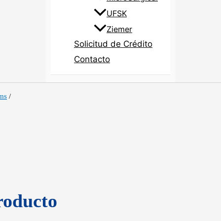
UFSK
Ziemer
Solicitud de Crédito
Contacto
ems
/
roducto