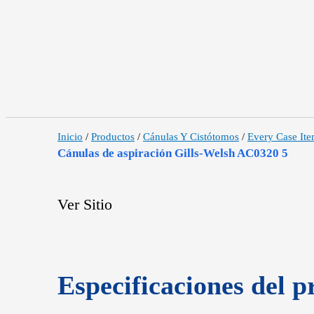
Inicio
/
Productos
/
Cánulas Y Cistótomos
/
Every Case It
Cánulas de aspiración Gills-Welsh AC0320 5
Ver Sitio
Especificaciones del p