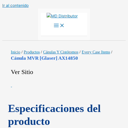
Ir al contenido
Inicio
/
Productos
/
Cánulas Y Cistótomos
/
Every Case Items
/
Cánula MVR [Glaser] AX14850
Ver Sitio
Especificaciones del
producto