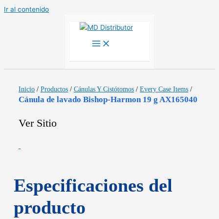
Ir al contenido
Inicio
/
Productos
/
Cánulas Y Cistótomos
/
Every Case Items
/
Cánula de lavado Bishop-Harmon 19 g AX165040
Ver Sitio
Especificaciones del
producto