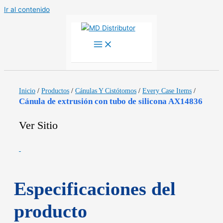
Ir al contenido
Inicio
/
Productos
/
Cánulas Y Cistótomos
/
Every Case Items
/
Cánula de extrusión con tubo de silicona AX14836
Ver Sitio
Especificaciones del
producto