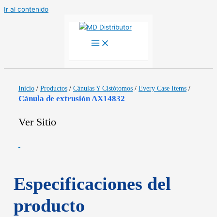
Ir al contenido
Inicio
/
Productos
/
Cánulas Y Cistótomos
/
Every Case Items
/
Cánula de extrusión AX14832
Ver Sitio
Especificaciones del
producto