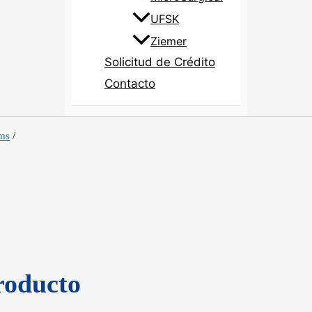
UFSK
Ziemer
Solicitud de Crédito
Contacto
ems
/
roducto