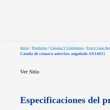
Inicio
/
Productos
/
Cánulas Y Cistótomos
/
Every Case It
Cánula de cámara anterior, angulada AX14651
Ver Sitio
Especificaciones del p