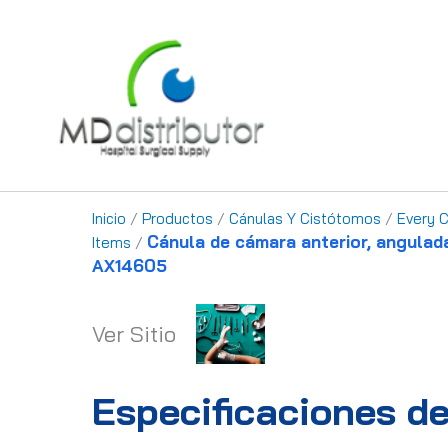
Ir
al
contenido
Inicio
/
Productos
/
Cánulas Y Cistótomos
/
Every 
Cánula de cámara anterior, angulad
Items
/
AX14605
Ver Sitio
Especificaciones de