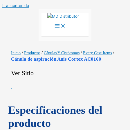
Ir al contenido
Inicio
/
Productos
/
Cánulas Y Cistótomos
/
Every Case Items
/
Cánula de aspiración Anis Cortex AC0160
Ver Sitio
Especificaciones del
producto