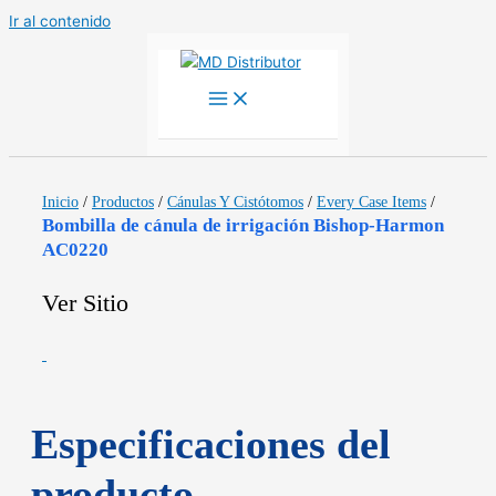
Ir al contenido
Inicio
/
Productos
/
Cánulas Y Cistótomos
/
Every Case Items
/
Bombilla de cánula de irrigación Bishop-Harmon
AC0220
Ver Sitio
Especificaciones del
producto