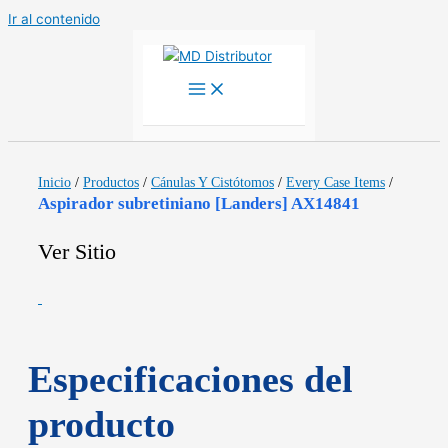
Ir al contenido
Inicio
/
Productos
/
Cánulas Y Cistótomos
/
Every Case Items
/
Aspirador subretiniano [Landers] AX14841
Ver Sitio
Especificaciones del
producto