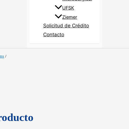
UFSK
Ziemer
Solicitud de Crédito
Contacto
ems
/
roducto