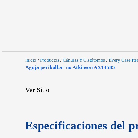
Inicio
/
Productos
/
Cánulas Y Cistótomos
/
Every Case It
Aguja peribulbar no Atkinson AX14585
Ver Sitio
Especificaciones del p