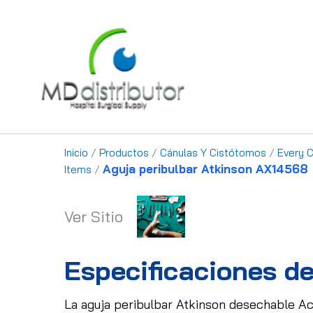
Ir
al
contenido
Inicio
/
Productos
/
Cánulas Y Cistótomos
/
Every 
Aguja peribulbar Atkinson AX14568
Items
/
Ver Sitio
Especificaciones de
La aguja peribulbar Atkinson desechable Ac