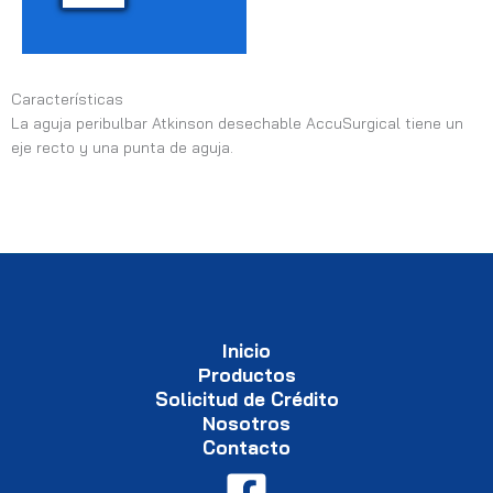
Características
La aguja peribulbar Atkinson desechable AccuSurgical tiene un
eje recto y una punta de aguja.
Inicio
Productos
Solicitud de Crédito
Nosotros
Contacto