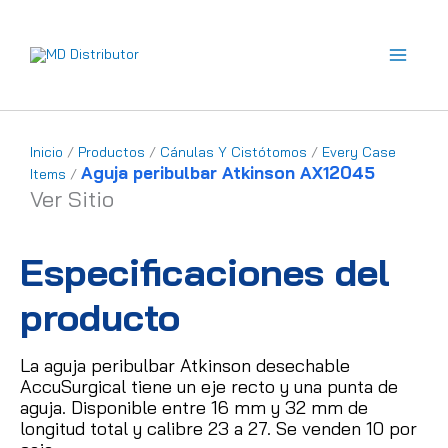
Ir
al
contenido
Inicio
/
Productos
/
Cánulas Y Cistótomos
/
Every Case
Aguja peribulbar Atkinson AX12045
Items
/
Ver Sitio
Especificaciones del
producto
La aguja peribulbar Atkinson desechable
AccuSurgical tiene un eje recto y una punta de
aguja.
Disponible entre 16 mm y 32 mm de
longitud total y calibre 23 a 27.
Se venden 10 por