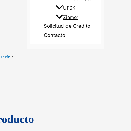
UFSK
Ziemer
Solicitud de Crédito
Contacto
zación
/
roducto