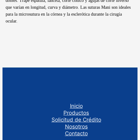
dobles. Trape espátula, lanceta, corte cónico y agujas de corte inverso
que varían en longitud, curva y diámetro. Las suturas Mani son ideales
para la microsutura en la córnea y la esclerótica durante la cirugía
ocular.
Inicio
Productos
Solicitud de Crédito
Nosotros
Contacto