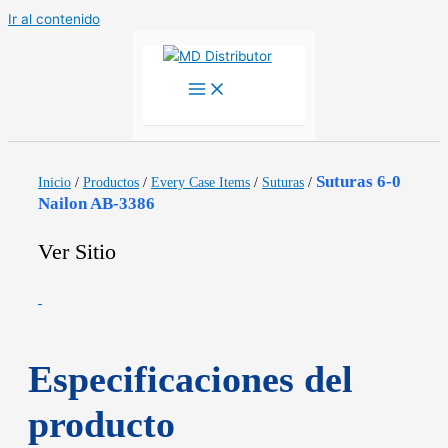
Ir al contenido
Suturas 6-0
Inicio
/
Productos
/
Every Case Items
/
Suturas
/
Nailon AB-3386
Ver Sitio
Especificaciones del
producto