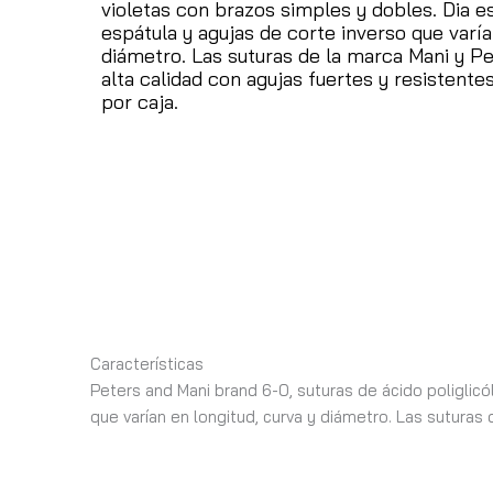
violetas con brazos simples y dobles.
Dia e
espátula y agujas de corte inverso que varía
diámetro.
Las suturas de la marca Mani y P
alta calidad con agujas fuertes y resistente
por caja.
Características
Peters and Mani brand 6-0, suturas de ácido poliglicó
que varían en longitud, curva y diámetro. Las suturas