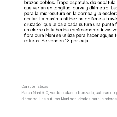
brazos dobles.
Trape espátula, dia espátula
que varían en longitud, curva y diámetro.
La
para la microsutura en la córnea y la escleró
ocular.
La máxima nitidez se obtiene a travé
cruzado" que le da a cada sutura una punta fi
un cierre de la herida mínimamente invasiv
fibra dura Mani se utiliza para hacer agujas 
roturas.
Se venden 12 por caja.
Características
Marca Mani 5-0, verde o blanco trenzado, suturas de p
diámetro. Las suturas Mani son ideales para la microsu