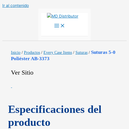
Ir al contenido
Suturas 5-0
Inicio
/
Productos
/
Every Case Items
/
Suturas
/
Poliéster AB-3373
Ver Sitio
Especificaciones del
producto