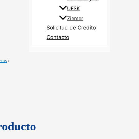
UFSK
Ziemer
Solicitud de Crédito
Contacto
tems
/
roducto