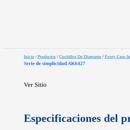
Inicio
/
Productos
/
Cuchillos De Diamante
/
Every Case I
Serie de simplicidad AK6427
Ver Sitio
Especificaciones del p