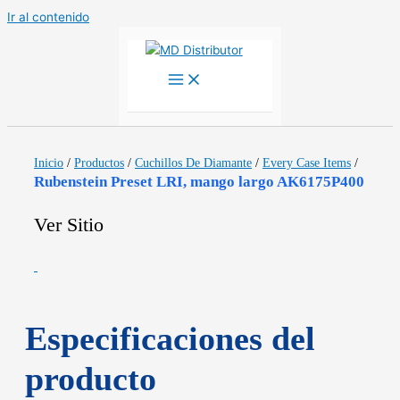
Ir al contenido
Inicio
/
Productos
/
Cuchillos De Diamante
/
Every Case Items
/
Rubenstein Preset LRI, mango largo AK6175P400
Ver Sitio
Especificaciones del
producto