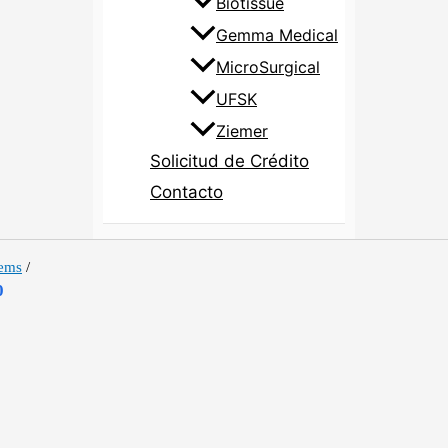
Biotissue
Gemma Medical
MicroSurgical
UFSK
Ziemer
Solicitud de Crédito
Contacto
tems
/
0