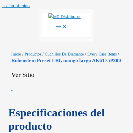
Ir al contenido
Inicio
/
Productos
/
Cuchillos De Diamante
/
Every Case Items
/
Rubenstein Preset LRI, mango largo AK6175P300
Ver Sitio
Especificaciones del
producto