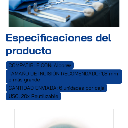
Especificaciones del
producto
COMPATIBLE CON: Alcon®
TAMAÑO DE INCISIÓN RECOMENDADO: 1,8 mm
o más grande
CANTIDAD ENVIADA: 6 unidades por caja
USO: 20x Reutilizable