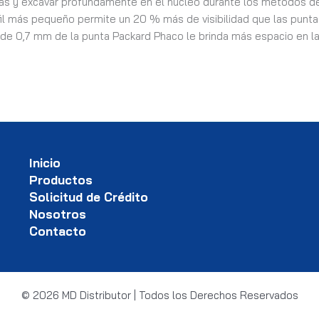
rás y excavar profundamente en el núcleo durante los métodos de
rfil más pequeño permite un 20 % más de visibilidad que las punt
r de 0,7 mm de la punta Packard Phaco le brinda más espacio en la
Inicio
Productos
Solicitud de Crédito
Nosotros
Contacto
© 2026 MD Distributor | Todos los Derechos Reservados