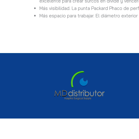
excelente para crear surcos en divide y vence
Más visibilidad. La punta Packard Phaco de pe
Más espacio para trabajar. El diámetro exterio