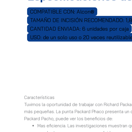
COMPATIBLE CON: Alcon®
TAMAÑO DE INCISIÓN RECOMENDADO: 1,8
CANTIDAD ENVIADA: 6 unidades por caja
USO: de un solo uso o 20 veces reutilizabl
Características
Tuvimos la oportunidad de trabajar con Richard Packard
más pequeñas. La punta Packard Phaco presenta un diá
Packard Pacho, puede ver los beneficios de:
Mas eficiencia. Las investigaciones muestran