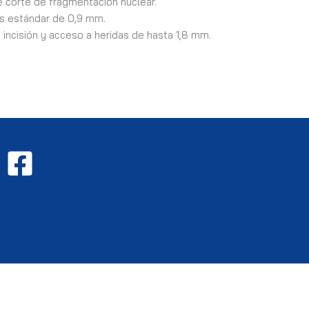
 corte de fragmentación nuclear.
as estándar de 0,9 mm.
 incisión y acceso a heridas de hasta 1,8 mm.