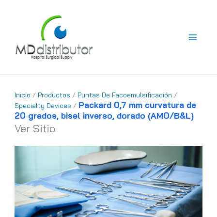
Ir
al
contenido
Inicio
/
Productos
/
Puntas De Facoemulsificación
/
Packard 0,7 mm curvatura de
Specialty Devices
/
20 grados, bisel inverso, dorado (AMO/B&L)
Ver Sitio