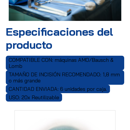
Especificaciones del
producto
COMPATIBLE CON: máquinas AMO/Bausch &
Lomb
TAMAÑO DE INCISIÓN RECOMENDADO: 1,8 mm
o más grande
CANTIDAD ENVIADA: 6 unidades por caja.
USO: 20x Reutilizable