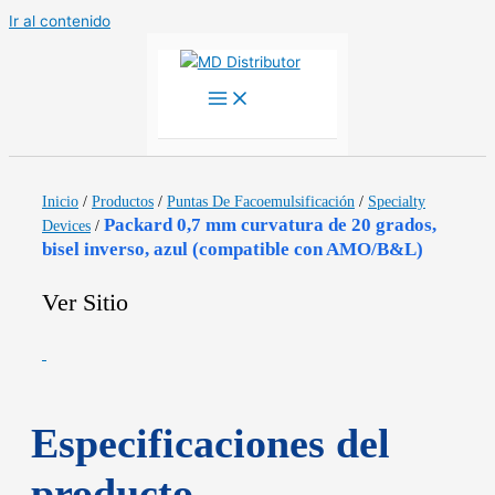
Ir al contenido
Inicio
/
Productos
/
Puntas De Facoemulsificación
/
Specialty
Packard 0,7 mm curvatura de 20 grados,
Devices
/
bisel inverso, azul (compatible con AMO/B&L)
Ver Sitio
Especificaciones del
producto