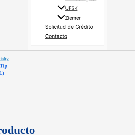
UFSK
Ziemer
Solicitud de Crédito
Contacto
ialty
Tip
L)
roducto