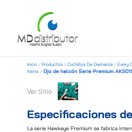
Ir
al
contenido
Inicio
/
Productos
/
Cuchillos De Diamante
/
Every 
Ojo de halcón Serie Premium AK501
Items
/
Ver Sitio
Especificaciones de
La serie Hawkeye Premium se fabrica intern