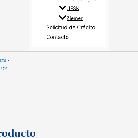
UFSK
Ziemer
Solicitud de Crédito
Contacto
tems
/
ngo
roducto