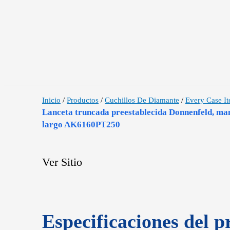
Inicio
/
Productos
/
Cuchillos De Diamante
/
Every Case I
Lanceta truncada preestablecida Donnenfeld, ma
largo AK6160PT250
Ver Sitio
Especificaciones del p